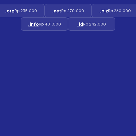
.org
.net
.biz
Rp 235.000
Rp 270.000
Rp 260.000
.info
.id
Rp 401.000
Rp 242.000