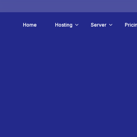
Home
Home
Hosting
Hosting
Server
Server
Prici
Prici